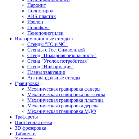
Паронит
Полистирол
ABS-пластик
Изолон
Полифома
Пенополиэтилен
Информационные стенды
Стенды "ГО и ЧС"
Стенды с Гос. Символикой
Стенд "Пожарная безопасность"
Стенд "Уголок потребителя"
Стенд "Информация"
Планы эвакуации
Антивандальные стенды
Гравировка
Механическая гравировка фанеры
Механическая гравировка оргстекла
Механическая гравировка пластика
Механическая гравировка дерева
Механическая гравировка МДФ
Трафареты
Плоттерная резка
3D фрезеровка
Таблички