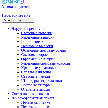
Заявка на расчет
Перезвоните мне
Меню услуги
Наружная реклама
Световые вывески
Рекламные вывески
Ретро вывески
Неоновые вывески
Объемные световые буквы
Световые короба
Оформление витрин
Рекламные световые консоли
Крышные установки
Стеллы и пилоны
Световые панели
Штендеры (стритлайны)
Ростовые фигуры
Открытые диоды
Согласование вывесок
Широкоформатная печать
Печать на пленке
Печать баннеров