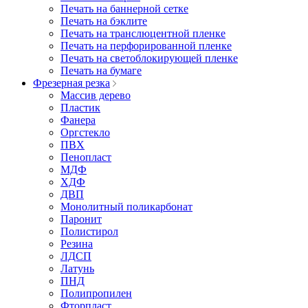
Печать на баннерной сетке
Печать на бэклите
Печать на транслюцентной пленке
Печать на перфорированной пленке
Печать на светоблокирующей пленке
Печать на бумаге
Фрезерная резка
Массив дерево
Пластик
Фанера
Оргстекло
ПВХ
Пенопласт
МДФ
ХДФ
ДВП
Монолитный поликарбонат
Паронит
Полистирол
Резина
ЛДСП
Латунь
ПНД
Полипропилен
Фторпласт