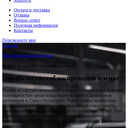
Хештеги
Оплата и доставка
Отзывы
Вопрос-ответ
Полезная информация
Контакты
Перезвоните мне
Главная
/
Широкоформатная печать
/
Печать на светоблокирующей пленке
Печать на светоблокирующей пленке
Печать на светоблокирующей пленке пользуется все большей
популярностью среди владельцев бизнеса и дизайнеров
интерьеров в Санкт-Петербурге. Такая пленка полностью
перекрывает доступ света через стеклянные поверхности,
обеспечивая приватность и защиту от солнечных лучей. При
этом нанесенное изображение не только выполняет
практическую функцию, но и служит эффектным рекламным
носителем.