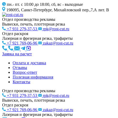
пн.- пт. с 10:00 до 18:00, сб, вс - выходные
198095, Санкт-Петербург, Михайловский пер.,7,А лит. В
Отдел производства рекламы
Вывески, печать, плоттерная резка
+7 931 279-37-53
rpk@rost-cut.ru
Отдел раскроя
Лазерная и фрезерная резка, трафареты
+7 921 769-06-96
zakaz@rost-cut.ru
Заявка на расчет
Оплата и доставка
Отзывы
Вопрос-ответ
Полезная информация
Контакты
Отдел производства рекламы
+7 931 279-37-53
rpk@rost-cut.ru
Вывески, печать, плоттерная резка
Отдел раскроя
+7 921 769-06-96
zakaz@rost-cut.ru
Лазерная и фрезерная резка, трафареты