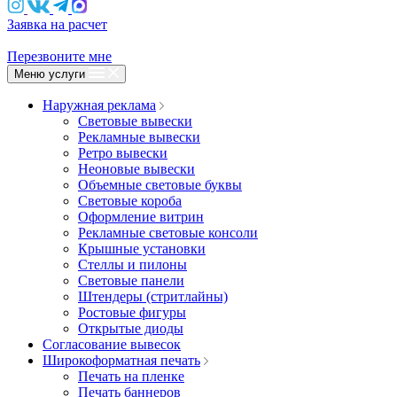
Заявка на расчет
Перезвоните мне
Меню услуги
Наружная реклама
Световые вывески
Рекламные вывески
Ретро вывески
Неоновые вывески
Объемные световые буквы
Световые короба
Оформление витрин
Рекламные световые консоли
Крышные установки
Стеллы и пилоны
Световые панели
Штендеры (стритлайны)
Ростовые фигуры
Открытые диоды
Согласование вывесок
Широкоформатная печать
Печать на пленке
Печать баннеров