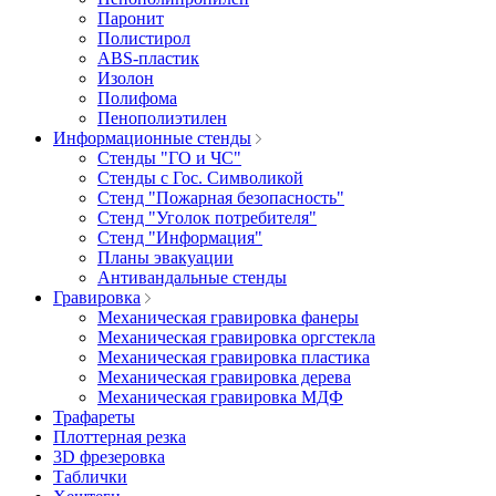
Паронит
Полистирол
ABS-пластик
Изолон
Полифома
Пенополиэтилен
Информационные стенды
Стенды "ГО и ЧС"
Стенды с Гос. Символикой
Стенд "Пожарная безопасность"
Стенд "Уголок потребителя"
Стенд "Информация"
Планы эвакуации
Антивандальные стенды
Гравировка
Механическая гравировка фанеры
Механическая гравировка оргстекла
Механическая гравировка пластика
Механическая гравировка дерева
Механическая гравировка МДФ
Трафареты
Плоттерная резка
3D фрезеровка
Таблички