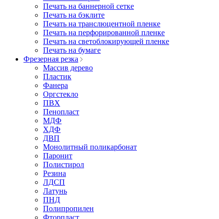
Печать на баннерной сетке
Печать на бэклите
Печать на транслюцентной пленке
Печать на перфорированной пленке
Печать на светоблокирующей пленке
Печать на бумаге
Фрезерная резка
Массив дерево
Пластик
Фанера
Оргстекло
ПВХ
Пенопласт
МДФ
ХДФ
ДВП
Монолитный поликарбонат
Паронит
Полистирол
Резина
ЛДСП
Латунь
ПНД
Полипропилен
Фторпласт