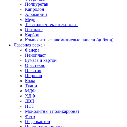
Полиуретан
Капролон
Алюминий
Медь
Текстолит/стеклотекстолит
Гетинакс
Карбон
Композитные алюминиевые панели (дибонд)
Лазерная резка
Фанера
Пенопласт
Бумага и картон
Оргстекло
Пластик
Поролон
Кожа
Ткани
МДФ
ХДФ
ДВП
ПЭТ
Монолитный поликарбонат
Фетр
Гофрокартон
Пенополипропилен