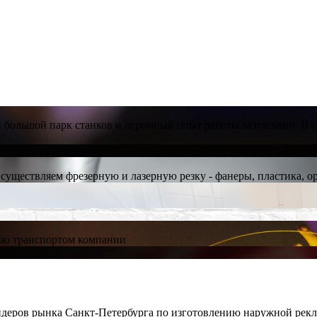
й большой парк станков и огромный опыт работы за плечами. В 
о
уществляем фрезерную и лазерную резку - фанеры, пластика, орг
ию транспортом компании
еров рынка Санкт-Петербурга по изготовлению наружной рекл