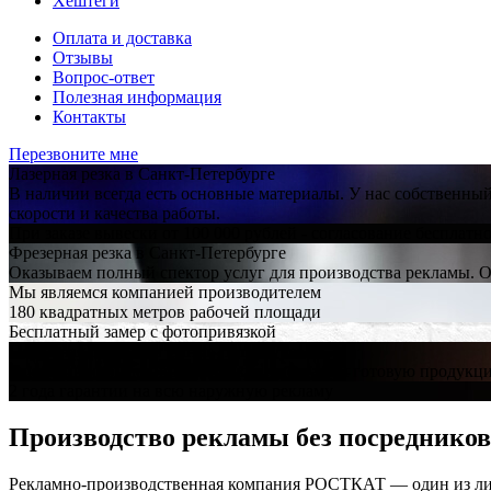
Хештеги
Оплата и доставка
Отзывы
Вопрос-ответ
Полезная информация
Контакты
Перезвоните мне
Лазерная резка в Санкт-Петербурге
В наличии всегда есть основные материалы. У нас собственны
скорости и качества работы.
При заказе вывески от 100 000 рублей - согласование бесплатн
Фрезерная резка в Санкт-Петербурге
Оказываем полный спектор услуг для производства рекламы. Ос
Мы являемся компанией производителем
180 квадратных метров рабочей площади
Бесплатный замер с фотопривязкой
Наружная реклама в Санкт-Петербурге
Оперативно выполним ваш заказ и доставим готовую продукц
2 года гарантии на всю наружную рекламу
Производство рекламы без посредников
Рекламно-производственная компания РОСТКАТ — один из лид