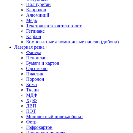
Полиуретан
Капролон
Алюминий
Медь
Текстолит/стеклотекстолит
Гетинакс
Карбон
Композитные алюминиевые панели (дибонд)
Лазерная резка
Фанера
Пенопласт
Бумага и картон
Оргстекло
Пластик
Поролон
Кожа
Ткани
МДФ
ХДФ
ДВП
ПЭТ
Монолитный поликарбонат
Фетр
Гофрокартон
Пенополипропилен