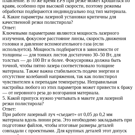
плавление. В то же время EPS при резке может крошиться по
краям, особенно при высокой скорости, поэтому режимы
обработки подбираются индивидуально под тип материала.
4. Какие параметры лазерной установки критичны для
качественной резки полистирола?
Ответ:
Ключевыми параметрами являются мощность лазерного
излучения, фокусное расстояние линзы, скорость движения
головки и давление вспомогательного газа (если
используется). Мощность подбирается в зависимости от
толщины — для тонких листов достаточно 30–50 Вт, для
толстых — до 100 Вт и более. Фокусировка должна быть
точной, чтобы пятно лазера соответствовало толщине
материала. Также важна стабильность подачи энергии и
отсутствие колебаний напряжения, так как полистирол
чувствителен к перепадам температуры. Неправильная
настройка любого из этих параметров может привести к браку
— от неровного реза до возгорания материала.
5. Какой припуск нужно учитывать в макете для лазерной
резки полистирола?
Ответ:
При работе лазерный луч «съедает» от 0,05 до 0,2 мм
материала вдоль линии реза. Это необходимо закладывать при
подготовке файлов, чтобы итоговые размеры деталей
совпадали с проектными. Для крупных деталей этот допуск