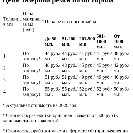
Цена
Толщина
материала
Цена реза за погонный м
в мм
за м2
(руб.)
501-
От
До 50
51-200
201-500
1000
1000
м.п.
м.п.
м.п.
м.п.
м.п.
По
44 руб./
44 руб./
41 руб./
41 руб./
38 руб./
1
запросу!
м.п.
м.п.
м.п.
м.п.
м.п.
По
48 руб./
48 руб./
45 руб./
45 руб./
42 руб./
2
запросу!
м.п.
м.п.
м.п.
м.п.
м.п.
По
51 руб./
51 руб./
49 руб./
49 руб./
46 руб./
3
запросу!
м.п.
м.п.
м.п.
м.п.
м.п.
По
55 руб./
55 руб./
52 руб./
52 руб./
50 руб./
4
запросу!
м.п.
м.п.
м.п.
м.п.
м.п.
* Актуальная стоимость на 2026 год.
* Стоимость разработки оригинал – макета от 500 руб (в
зависимости от сложности)
* Стоимость доработки макета в формате cdr (при выявлении