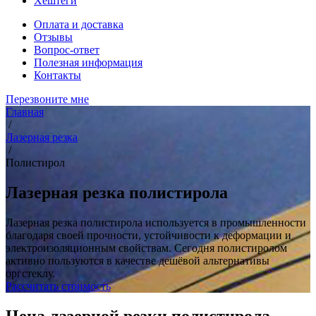
Хештеги
Оплата и доставка
Отзывы
Вопрос-ответ
Полезная информация
Контакты
Перезвоните мне
Главная
/
Лазерная резка
/
Полистирол
Лазерная резка полистирола
Лазерная резка полистирола используется в промышленности
благодаря своей прочности, устойчивости к деформации и
электроизоляционным свойствам. Сегодня полистиролом
активно пользуются в качестве дешёвой альтернативы
оргстеклу.
Рассчитать стоимость
Цена лазерной резки полистирола