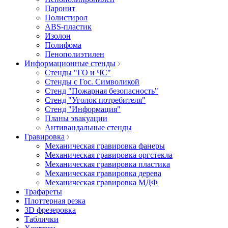
Паронит
Полистирол
ABS-пластик
Изолон
Полифома
Пенополиэтилен
Информационные стенды
Стенды "ГО и ЧС"
Стенды с Гос. Символикой
Стенд "Пожарная безопасность"
Стенд "Уголок потребителя"
Стенд "Информация"
Планы эвакуации
Антивандальные стенды
Гравировка
Механическая гравировка фанеры
Механическая гравировка оргстекла
Механическая гравировка пластика
Механическая гравировка дерева
Механическая гравировка МДФ
Трафареты
Плоттерная резка
3D фрезеровка
Таблички