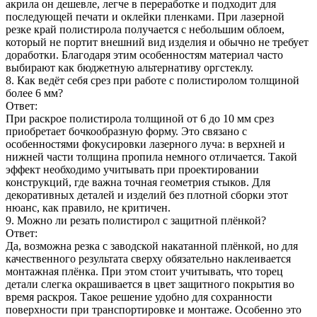
акрила он дешевле, легче в переработке и подходит для
последующей печати и оклейки пленками. При лазерной
резке край полистирола получается с небольшим облоем,
который не портит внешний вид изделия и обычно не требует
доработки. Благодаря этим особенностям материал часто
выбирают как бюджетную альтернативу оргстеклу.
8. Как ведёт себя срез при работе с полистиролом толщиной
более 6 мм?
Ответ:
При раскрое полистирола толщиной от 6 до 10 мм срез
приобретает бочкообразную форму. Это связано с
особенностями фокусировки лазерного луча: в верхней и
нижней части толщина пропила немного отличается. Такой
эффект необходимо учитывать при проектировании
конструкций, где важна точная геометрия стыков. Для
декоративных деталей и изделий без плотной сборки этот
нюанс, как правило, не критичен.
9. Можно ли резать полистирол с защитной плёнкой?
Ответ:
Да, возможна резка с заводской накатанной плёнкой, но для
качественного результата сверху обязательно наклеивается
монтажная плёнка. При этом стоит учитывать, что торец
детали слегка окрашивается в цвет защитного покрытия во
время раскроя. Такое решение удобно для сохранности
поверхности при транспортировке и монтаже. Особенно это