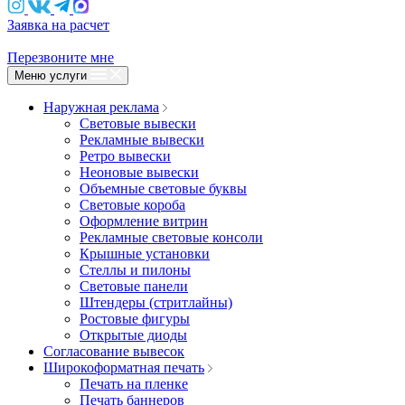
Заявка на расчет
Перезвоните мне
Меню услуги
Наружная реклама
Световые вывески
Рекламные вывески
Ретро вывески
Неоновые вывески
Объемные световые буквы
Световые короба
Оформление витрин
Рекламные световые консоли
Крышные установки
Стеллы и пилоны
Световые панели
Штендеры (стритлайны)
Ростовые фигуры
Открытые диоды
Согласование вывесок
Широкоформатная печать
Печать на пленке
Печать баннеров