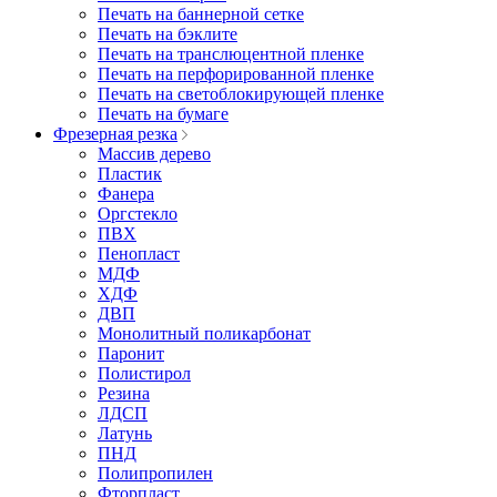
Печать на баннерной сетке
Печать на бэклите
Печать на транслюцентной пленке
Печать на перфорированной пленке
Печать на светоблокирующей пленке
Печать на бумаге
Фрезерная резка
Массив дерево
Пластик
Фанера
Оргстекло
ПВХ
Пенопласт
МДФ
ХДФ
ДВП
Монолитный поликарбонат
Паронит
Полистирол
Резина
ЛДСП
Латунь
ПНД
Полипропилен
Фторпласт