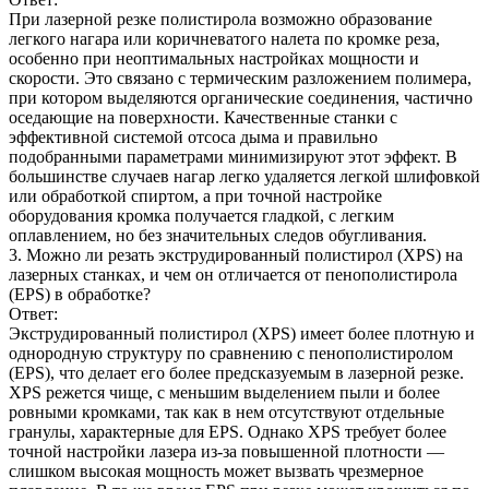
При лазерной резке полистирола возможно образование
легкого нагара или коричневатого налета по кромке реза,
особенно при неоптимальных настройках мощности и
скорости. Это связано с термическим разложением полимера,
при котором выделяются органические соединения, частично
оседающие на поверхности. Качественные станки с
эффективной системой отсоса дыма и правильно
подобранными параметрами минимизируют этот эффект. В
большинстве случаев нагар легко удаляется легкой шлифовкой
или обработкой спиртом, а при точной настройке
оборудования кромка получается гладкой, с легким
оплавлением, но без значительных следов обугливания.
3. Можно ли резать экструдированный полистирол (XPS) на
лазерных станках, и чем он отличается от пенополистирола
(EPS) в обработке?
Ответ:
Экструдированный полистирол (XPS) имеет более плотную и
однородную структуру по сравнению с пенополистиролом
(EPS), что делает его более предсказуемым в лазерной резке.
XPS режется чище, с меньшим выделением пыли и более
ровными кромками, так как в нем отсутствуют отдельные
гранулы, характерные для EPS. Однако XPS требует более
точной настройки лазера из-за повышенной плотности —
слишком высокая мощность может вызвать чрезмерное