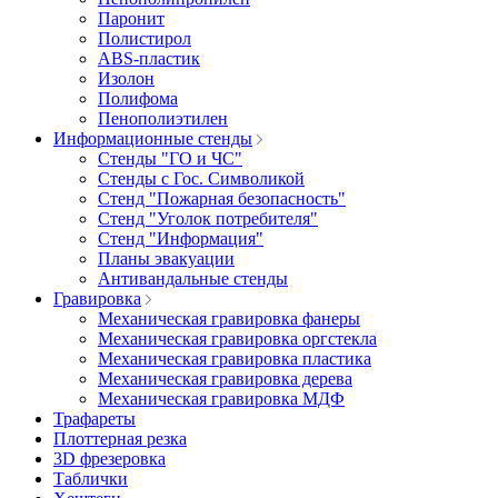
Паронит
Полистирол
ABS-пластик
Изолон
Полифома
Пенополиэтилен
Информационные стенды
Стенды "ГО и ЧС"
Стенды с Гос. Символикой
Стенд "Пожарная безопасность"
Стенд "Уголок потребителя"
Стенд "Информация"
Планы эвакуации
Антивандальные стенды
Гравировка
Механическая гравировка фанеры
Механическая гравировка оргстекла
Механическая гравировка пластика
Механическая гравировка дерева
Механическая гравировка МДФ
Трафареты
Плоттерная резка
3D фрезеровка
Таблички