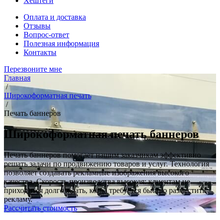
Хештеги
Оплата и доставка
Отзывы
Вопрос-ответ
Полезная информация
Контакты
Перезвоните мне
Главная
/
Широкоформатная печать
/
Печать баннеров
Широкоформатная печать баннеров
Печать баннеров помогает нашим заказчикам эффективно
решать задачи по продвижению товаров и услуг. Технология
позволяет создавать рекламные изображения высокого
качества. Скорость производства высокая: клиентам не
приходится долго ждать, когда требуется быстро разместить
рекламу.
Рассчитать стоимость