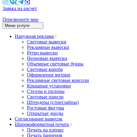
Заявка на расчет
Перезвоните мне
Меню услуги
Наружная реклама
Световые вывески
Рекламные вывески
Ретро вывески
Неоновые вывески
Объемные световые буквы
Световые короба
Оформление витрин
Рекламные световые консоли
Крышные установки
Стеллы и пилоны
Световые панели
Штендеры (стритлайны)
Ростовые фигуры
Открытые диоды
Согласование вывесок
Широкоформатная печать
Печать на пленке
Печать баннеров