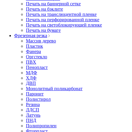
Печать на баннерной сетке
Печать на бэклите
Печать на транслюцентной пленке
Печать на перфорированной пленке
Печать на светоблокирующей пленке
Печать на бумаге
Фрезерная резка
Массив дерево
Пластик
Фанера
Оргстекло
ПВХ
Пенопласт
МДФ
ХДФ
ДВП
Монолитный поликарбонат
Паронит
Полистирол
Резина
ЛДСП
Латунь
ПНД
Полипропилен
Фторпласт