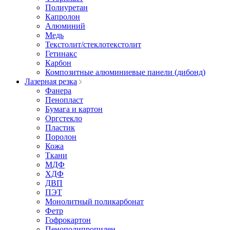
Полиуретан
Капролон
Алюминий
Медь
Текстолит/стеклотекстолит
Гетинакс
Карбон
Композитные алюминиевые панели (дибонд)
Лазерная резка
Фанера
Пенопласт
Бумага и картон
Оргстекло
Пластик
Поролон
Кожа
Ткани
МДФ
ХДФ
ДВП
ПЭТ
Монолитный поликарбонат
Фетр
Гофрокартон
Пенополипропилен