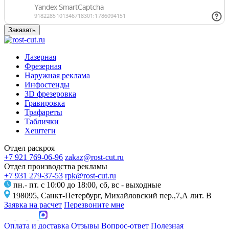
Заказать
Лазерная
Фрезерная
Наружная реклама
Инфостенды
3D фрезеровка
Гравировка
Трафареты
Таблички
Хештеги
Отдел раскроя
+7 921 769-06-96
zakaz@rost-cut.ru
Отдел производства рекламы
+7 931 279-37-53
rpk@rost-cut.ru
пн.- пт. с 10:00 до 18:00, сб, вс - выходные
198095, Санкт-Петербург, Михайловский пер.,7,А лит. В
Заявка на расчет
Перезвоните мне
Оплата и доставка
Отзывы
Вопрос-ответ
Полезная