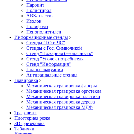
Паронит
Полистирол
ABS-пластик
Изолон
Полифома
Пенополиэтилен
Информационные стенды
Стенды "ГО и ЧС"
Стенды с Гос. Символикой
Стенд "Пожарная безопасность"
Стенд "Уголок потребителя"
Стенд "Информация"
Планы эвакуации
Антивандальные стенды
Гравировка
Механическая гравировка фанеры
Механическая гравировка оргстекла
Механическая гравировка пластика
Механическая гравировка дерева
Механическая гравировка МДФ
Трафареты
Плоттерная резка
3D фрезеровка
Таблички