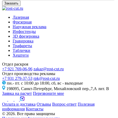
Заказать
Лазерная
Фрезерная
Наружная реклама
Инфостенды
3D фрезеровка
Гравировка
Трафареты
Таблички
Хештеги
Отдел раскроя
+7 921 769-06-96
zakaz@rost-cut.ru
Отдел производства рекламы
+7 931 279-37-53
rpk@rost-cut.ru
пн.- пт. с 10:00 до 18:00, сб, вс - выходные
198095, Санкт-Петербург, Михайловский пер.,7,А лит. В
Заявка на расчет
Перезвоните мне
Оплата и доставка
Отзывы
Вопрос-ответ
Полезная
информация
Контакты
© 2026. Все права защищены