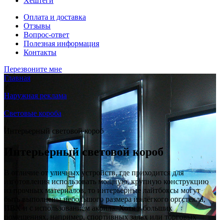
Хештеги
Оплата и доставка
Отзывы
Вопрос-ответ
Полезная информация
Контакты
Перезвоните мне
Главная
/
Наружная реклама
/
Световые короба
/
Интерьерный световой короб
Интерьерный световой короб
В отличие от уличных устройств, где приходится для
изготовления использовать мощную, крупную конструкцию
из прочных материалов, то интерьерные лайтбоксы могут
быть выполнены небольшого размера из лёгкого оргстекла,
ПВХ и с использованием акрила. Хотя в больших
помещениях, например, спортивных залах или торговых