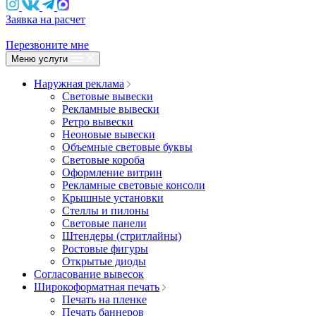
Заявка на расчет
Перезвоните мне
Меню услуги
Наружная реклама
Световые вывески
Рекламные вывески
Ретро вывески
Неоновые вывески
Объемные световые буквы
Световые короба
Оформление витрин
Рекламные световые консоли
Крышные установки
Стеллы и пилоны
Световые панели
Штендеры (стритлайны)
Ростовые фигуры
Открытые диоды
Согласование вывесок
Широкоформатная печать
Печать на пленке
Печать баннеров