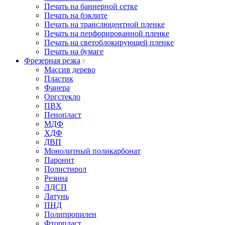
Печать на баннерной сетке
Печать на бэклите
Печать на транслюцентной пленке
Печать на перфорированной пленке
Печать на светоблокирующей пленке
Печать на бумаге
Фрезерная резка
Массив дерево
Пластик
Фанера
Оргстекло
ПВХ
Пенопласт
МДФ
ХДФ
ДВП
Монолитный поликарбонат
Паронит
Полистирол
Резина
ЛДСП
Латунь
ПНД
Полипропилен
Фторпласт