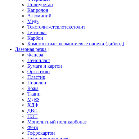
Полиуретан
Капролон
Алюминий
Медь
Текстолит/стеклотекстолит
Гетинакс
Карбон
Композитные алюминиевые панели (дибонд)
Лазерная резка
Фанера
Пенопласт
Бумага и картон
Оргстекло
Пластик
Поролон
Кожа
Ткани
МДФ
ХДФ
ДВП
ПЭТ
Монолитный поликарбонат
Фетр
Гофрокартон
Пенополипропилен