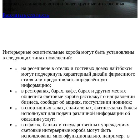
центрах, устанавливаются и более крупные интерьерные
боксы.
Рассчитать стоимость
Интерьерные осветительные короба могут быть установлены
в следующих типах помещений:
на ресепшене в отелях и гостевых домах лайтбоксы
могут подчеркнуть характерный дизайн фирменного
стиля или предоставлять определённую
информацию;
в ресторанах, барах, кафе, барах и других местах
общепита световые короба расскажут о направлении
бизнеса, сообщат об акциях, поступлении новинок;
в спортивных залах, спа-салонах, фитнес-залах боксы
используют для подачи различной информации об
оказании услуг;
в офисах, банках и государственных учреждениях
световые интерьерные короба могут быть
использованы многофункционально, например, в