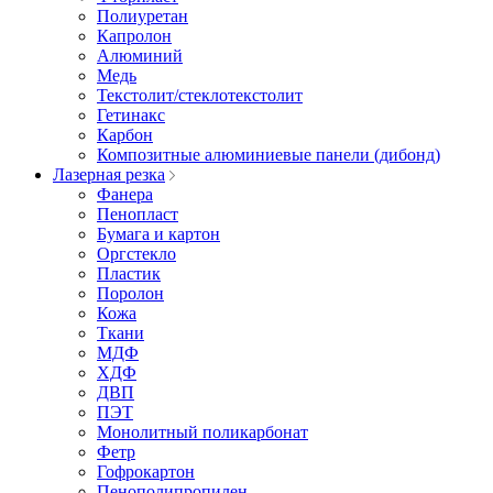
Полиуретан
Капролон
Алюминий
Медь
Текстолит/стеклотекстолит
Гетинакс
Карбон
Композитные алюминиевые панели (дибонд)
Лазерная резка
Фанера
Пенопласт
Бумага и картон
Оргстекло
Пластик
Поролон
Кожа
Ткани
МДФ
ХДФ
ДВП
ПЭТ
Монолитный поликарбонат
Фетр
Гофрокартон
Пенополипропилен