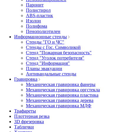
Паронит
Полистирол
ABS-пластик
Изолон
Полифома
Пенополиэтилен
Информационные стенды
Стенды "ГО и ЧС"
Стенды с Гос. Символикой
Стенд "Пожарная безопасность"
Стенд "Уголок потребителя"
Стенд "Информация"
Планы эвакуации
Антивандальные стенды
Гравировка
Механическая гравировка фанеры
Механическая гравировка оргстекла
Механическая гравировка пластика
Механическая гравировка дерева
Механическая гравировка МДФ
Трафареты
Плоттерная резка
3D фрезеровка
Таблички