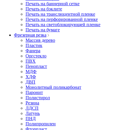
Печать на баннерной сетке
Печать на бэклите
Печать на транслюцентной пленке
Печать на перфорированной пленке
Печать на светоблокирующей пленке
Печать на бумаге
Фрезерная резка
Массив дерево
Пластик
Фанера
Оргстекло
ПВХ
Пенопласт
МДФ
ХДФ
ДВП
Монолитный поликарбонат
Паронит
Полистирол
Резина
ЛДСП
Латунь
ПНД
Полипропилен
Фторпласт