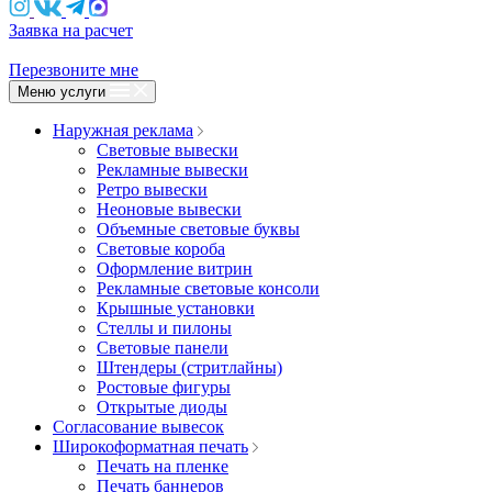
Заявка на расчет
Перезвоните мне
Меню услуги
Наружная реклама
Световые вывески
Рекламные вывески
Ретро вывески
Неоновые вывески
Объемные световые буквы
Световые короба
Оформление витрин
Рекламные световые консоли
Крышные установки
Стеллы и пилоны
Световые панели
Штендеры (стритлайны)
Ростовые фигуры
Открытые диоды
Согласование вывесок
Широкоформатная печать
Печать на пленке
Печать баннеров