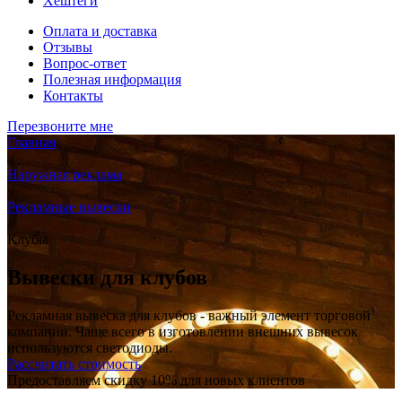
Хештеги
Оплата и доставка
Отзывы
Вопрос-ответ
Полезная информация
Контакты
Перезвоните мне
Главная
/
Наружная реклама
/
Рекламные вывески
/
Клубы
Вывески для клубов
Рекламная вывеска для клубов - важный элемент торговой
компании. Чаще всего в изготовлении внешних вывесок
используются светодиоды.
Рассчитать стоимость
Предоставляем
скидку 10%
для новых клиентов