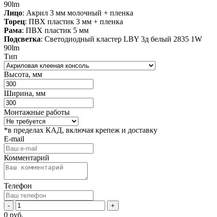
90lm
Лицо
: Акрил 3 мм молочный + пленка
Торец
: ПВХ пластик 3 мм + пленка
Рама
: ПВХ пластик 5 мм
Подсветка
: Светодиодный кластер LBY 3д белый 2835 1W
90lm
Тип
Высота, мм
Ширина, мм
Монтажные работы
*в пределах КАД, включая крепеж и доставку
E-mail
Комментарий
Телефон
-
+
0
руб.