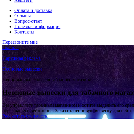
Хештеги
Оплата и доставка
Отзывы
Вопрос-ответ
Полезная информация
Контакты
Перезвоните мне
Главная
/
Наружная реклама
/
Неоновые вывески
/
Неоновые вывески для табачного магазина
Неоновые вывески для табачного мага
Вы управляете табачным магазином и хотите выделить его сре
образ вашего вейп-шопа. Заказать неоновую вывеску для вейп-ш
Рассчитать стоимость