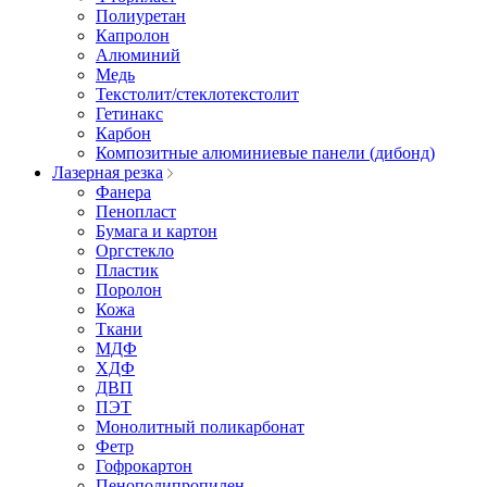
Полиуретан
Капролон
Алюминий
Медь
Текстолит/стеклотекстолит
Гетинакс
Карбон
Композитные алюминиевые панели (дибонд)
Лазерная резка
Фанера
Пенопласт
Бумага и картон
Оргстекло
Пластик
Поролон
Кожа
Ткани
МДФ
ХДФ
ДВП
ПЭТ
Монолитный поликарбонат
Фетр
Гофрокартон
Пенополипропилен