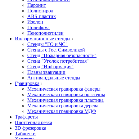
Паронит
Полистирол
ABS-пластик
Изолон
Полифома
Пенополиэтилен
Информационные стенды
Стенды "ГО и ЧС"
Стенды с Гос. Символикой
Стенд "Пожарная безопасность"
Стенд "Уголок потребителя"
Стенд "Информация"
Планы эвакуации
Антивандальные стенды
Гравировка
Механическая гравировка фанеры
Механическая гравировка оргстекла
Механическая гравировка пластика
Механическая гравировка дерева
Механическая гравировка МДФ
Трафареты
Плоттерная резка
3D фрезеровка
Таблички