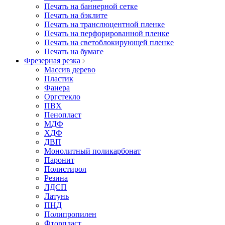
Печать на баннерной сетке
Печать на бэклите
Печать на транслюцентной пленке
Печать на перфорированной пленке
Печать на светоблокирующей пленке
Печать на бумаге
Фрезерная резка
Массив дерево
Пластик
Фанера
Оргстекло
ПВХ
Пенопласт
МДФ
ХДФ
ДВП
Монолитный поликарбонат
Паронит
Полистирол
Резина
ЛДСП
Латунь
ПНД
Полипропилен
Фторпласт