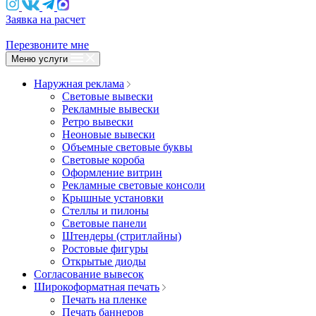
Заявка на расчет
Перезвоните мне
Меню услуги
Наружная реклама
Световые вывески
Рекламные вывески
Ретро вывески
Неоновые вывески
Объемные световые буквы
Световые короба
Оформление витрин
Рекламные световые консоли
Крышные установки
Стеллы и пилоны
Световые панели
Штендеры (стритлайны)
Ростовые фигуры
Открытые диоды
Согласование вывесок
Широкоформатная печать
Печать на пленке
Печать баннеров