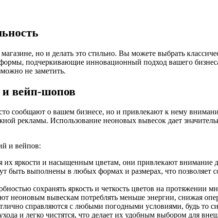
льность
магазине, но и делать это стильно. Вы можете выбрать классиче
 формы, подчеркивающие инновационный подход вашего бизнеса
зможно не заметить.
 и вейп-шопов
сто сообщают о вашем бизнесе, но и привлекают к нему внимани
ужной рекламы. Использование неоновых вывесок дает значитель
й и вейпов:
я их яркости и насыщенным цветам, они привлекают внимание да
т быть выполнены в любых формах и размерах, что позволяет 
бностью сохранять яркость и четкость цветов на протяжении мн
ют неоновым вывескам потреблять меньше энергии, снижая опе
тлично справляются с любыми погодными условиями, будь то си
хода и легко чистятся, что делает их удобным выбором для вне