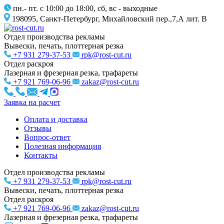
пн.- пт. с 10:00 до 18:00, сб, вс - выходные
198095, Санкт-Петербург, Михайловский пер.,7,А лит. В
Отдел производства рекламы
Вывески, печать, плоттерная резка
+7 931 279-37-53
rpk@rost-cut.ru
Отдел раскроя
Лазерная и фрезерная резка, трафареты
+7 921 769-06-96
zakaz@rost-cut.ru
Заявка на расчет
Оплата и доставка
Отзывы
Вопрос-ответ
Полезная информация
Контакты
Отдел производства рекламы
+7 931 279-37-53
rpk@rost-cut.ru
Вывески, печать, плоттерная резка
Отдел раскроя
+7 921 769-06-96
zakaz@rost-cut.ru
Лазерная и фрезерная резка, трафареты