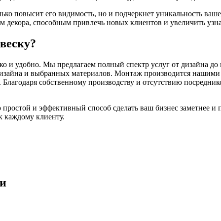
лько повысит его видимость, но и подчеркнет уникальность ваш
м декора, способным привлечь новых клиентов и увеличить узна
ывеску?
гко и удобно. Мы предлагаем полный спектр услуг от дизайна д
 дизайна и выбранных материалов. Монтаж производится нашим
. Благодаря собственному производству и отсутствию посредник
о простой и эффективный способ сделать ваш бизнес заметнее и
к каждому клиенту.
ки