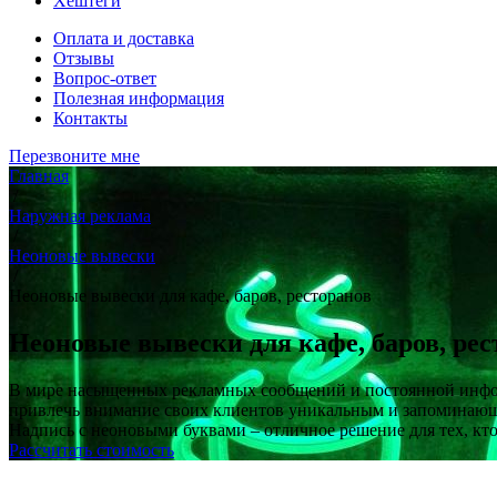
Хештеги
Оплата и доставка
Отзывы
Вопрос-ответ
Полезная информация
Контакты
Перезвоните мне
Главная
/
Наружная реклама
/
Неоновые вывески
/
Неоновые вывески для кафе, баров, ресторанов
Неоновые вывески для кафе, баров, рес
В мире насыщенных рекламных сообщений и постоянной информ
привлечь внимание своих клиентов уникальным и запоминающи
Надпись с неоновыми буквами – отличное решение для тех, кто 
Рассчитать стоимость