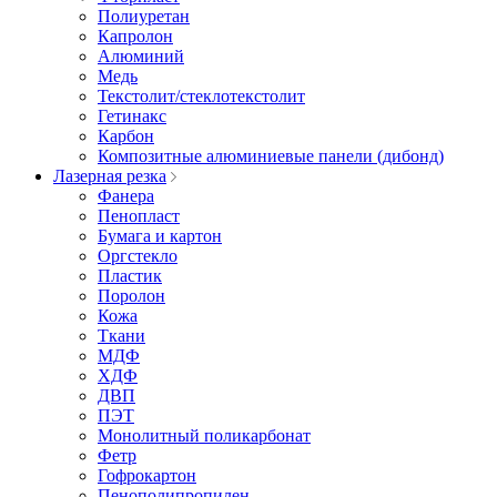
Полиуретан
Капролон
Алюминий
Медь
Текстолит/стеклотекстолит
Гетинакс
Карбон
Композитные алюминиевые панели (дибонд)
Лазерная резка
Фанера
Пенопласт
Бумага и картон
Оргстекло
Пластик
Поролон
Кожа
Ткани
МДФ
ХДФ
ДВП
ПЭТ
Монолитный поликарбонат
Фетр
Гофрокартон
Пенополипропилен