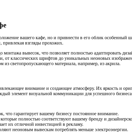
фе
положение вашего кафе, но и привнести в его облик особенный
, привлекая взгляды прохожих.
до монтажа вывесок, что позволяет полностью адаптировать диз
еи, от классических шрифтов до уникальных неоновых изображ
м из светопропускающего материала, например, из акрила.
ивлекающее внимание и создающее атмосферу. Их яркость и ориг
ждый элемент визуальной коммуникации для успешного бизнеса
ок, что гарантирует вашему бизнесу постоянное внимание.
которые полностью соответствуют вашему бренду и дизайнерск
ает их отличной инвестицией в рекламу.
оляют неоновым вывескам потреблять меньше электроэнергии.