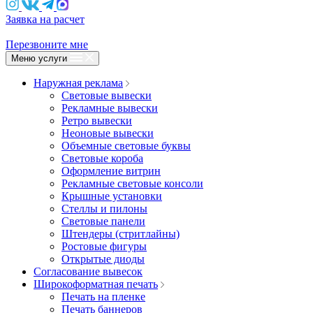
Заявка на расчет
Перезвоните мне
Меню услуги
Наружная реклама
Световые вывески
Рекламные вывески
Ретро вывески
Неоновые вывески
Объемные световые буквы
Световые короба
Оформление витрин
Рекламные световые консоли
Крышные установки
Стеллы и пилоны
Световые панели
Штендеры (стритлайны)
Ростовые фигуры
Открытые диоды
Согласование вывесок
Широкоформатная печать
Печать на пленке
Печать баннеров