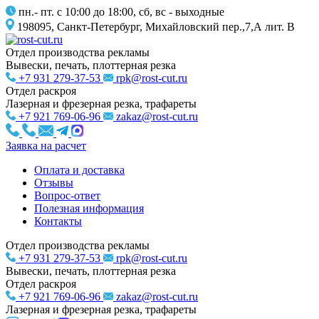
пн.- пт. с 10:00 до 18:00, сб, вс - выходные
198095, Санкт-Петербург, Михайловский пер.,7,А лит. В
Отдел производства рекламы
Вывески, печать, плоттерная резка
+7 931 279-37-53
rpk@rost-cut.ru
Отдел раскроя
Лазерная и фрезерная резка, трафареты
+7 921 769-06-96
zakaz@rost-cut.ru
Заявка на расчет
Оплата и доставка
Отзывы
Вопрос-ответ
Полезная информация
Контакты
Отдел производства рекламы
+7 931 279-37-53
rpk@rost-cut.ru
Вывески, печать, плоттерная резка
Отдел раскроя
+7 921 769-06-96
zakaz@rost-cut.ru
Лазерная и фрезерная резка, трафареты