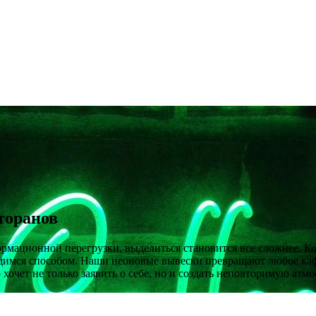
торанов
ационной перегрузки, выделиться становится все сложнее. Ко
мся способом. Наши неоновые вывески превращают любое кафе,
хочет не только заявить о себе, но и создать неповторимую атмо