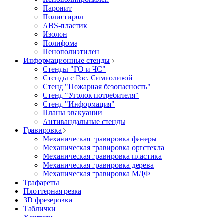
Паронит
Полистирол
ABS-пластик
Изолон
Полифома
Пенополиэтилен
Информационные стенды
Стенды "ГО и ЧС"
Стенды с Гос. Символикой
Стенд "Пожарная безопасность"
Стенд "Уголок потребителя"
Стенд "Информация"
Планы эвакуации
Антивандальные стенды
Гравировка
Механическая гравировка фанеры
Механическая гравировка оргстекла
Механическая гравировка пластика
Механическая гравировка дерева
Механическая гравировка МДФ
Трафареты
Плоттерная резка
3D фрезеровка
Таблички