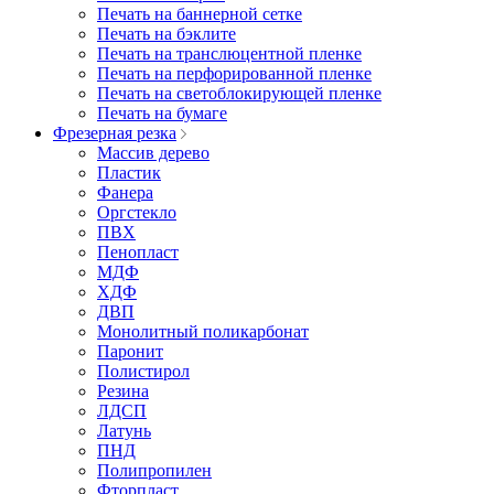
Печать на баннерной сетке
Печать на бэклите
Печать на транслюцентной пленке
Печать на перфорированной пленке
Печать на светоблокирующей пленке
Печать на бумаге
Фрезерная резка
Массив дерево
Пластик
Фанера
Оргстекло
ПВХ
Пенопласт
МДФ
ХДФ
ДВП
Монолитный поликарбонат
Паронит
Полистирол
Резина
ЛДСП
Латунь
ПНД
Полипропилен
Фторпласт