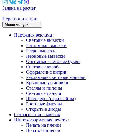
Заявка на расчет
Перезвоните мне
Меню услуги
Наружная реклама
Световые вывески
Рекламные вывески
Ретро вывески
Неоновые вывески
Объемные световые буквы
Световые короба
Оформление витрин
Рекламные световые консоли
Крышные установки
Стеллы и пилоны
Световые панели
Штендеры (стритлайны)
Ростовые фигуры
Открытые диоды
Согласование вывесок
Широкоформатная печать
Печать на пленке
Печать баннеров