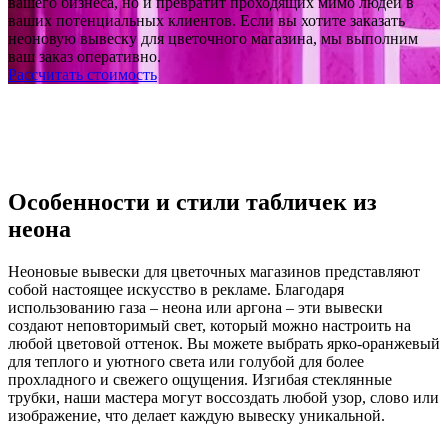
вашего бизнеса, но и превратит проходящих мимо людей в
ваших потенциальных клиентов. Если вы хотите заказать
неоновую вывеску для цветочного магазина, мы выполним
ваш заказ оперативно.
Рассчитать стоимость
Особенности и стили табличек из
неона
Неоновые вывески для цветочных магазинов представляют
собой настоящее искусство в рекламе. Благодаря
использованию газа – неона или аргона – эти вывески
создают неповторимый свет, который можно настроить на
любой цветовой оттенок. Вы можете выбрать ярко-оранжевый
для теплого и уютного света или голубой для более
прохладного и свежего ощущения. Изгибая стеклянные
трубки, наши мастера могут воссоздать любой узор, слово или
изображение, что делает каждую вывеску уникальной.