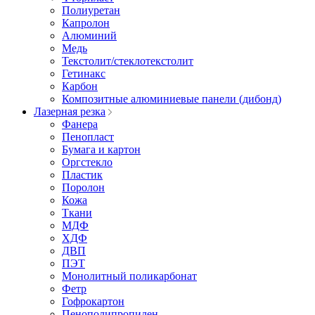
Полиуретан
Капролон
Алюминий
Медь
Текстолит/стеклотекстолит
Гетинакс
Карбон
Композитные алюминиевые панели (дибонд)
Лазерная резка
Фанера
Пенопласт
Бумага и картон
Оргстекло
Пластик
Поролон
Кожа
Ткани
МДФ
ХДФ
ДВП
ПЭТ
Монолитный поликарбонат
Фетр
Гофрокартон
Пенополипропилен