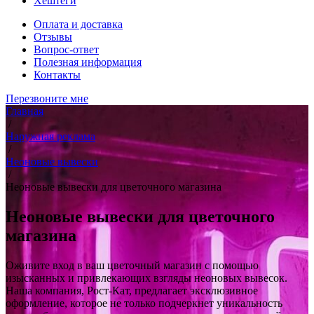
Хештеги
Оплата и доставка
Отзывы
Вопрос-ответ
Полезная информация
Контакты
Перезвоните мне
Главная
/
Наружная реклама
/
Неоновые вывески
/
Неоновые вывески для цветочного магазина
Неоновые вывески для цветочного
магазина
Оживите вход в ваш цветочный магазин с помощью
изысканных и привлекающих взгляды неоновых вывесок.
Наша компания, Рост-Кат, предлагает эксклюзивное
оформление, которое не только подчеркнет уникальность