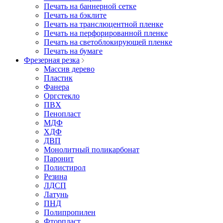
Печать на баннерной сетке
Печать на бэклите
Печать на транслюцентной пленке
Печать на перфорированной пленке
Печать на светоблокирующей пленке
Печать на бумаге
Фрезерная резка
Массив дерево
Пластик
Фанера
Оргстекло
ПВХ
Пенопласт
МДФ
ХДФ
ДВП
Монолитный поликарбонат
Паронит
Полистирол
Резина
ЛДСП
Латунь
ПНД
Полипропилен
Фторпласт