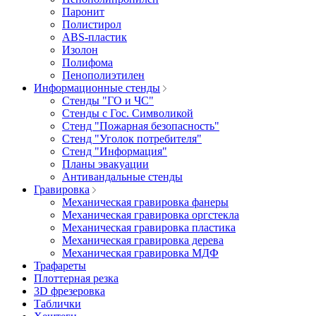
Паронит
Полистирол
ABS-пластик
Изолон
Полифома
Пенополиэтилен
Информационные стенды
Стенды "ГО и ЧС"
Стенды с Гос. Символикой
Стенд "Пожарная безопасность"
Стенд "Уголок потребителя"
Стенд "Информация"
Планы эвакуации
Антивандальные стенды
Гравировка
Механическая гравировка фанеры
Механическая гравировка оргстекла
Механическая гравировка пластика
Механическая гравировка дерева
Механическая гравировка МДФ
Трафареты
Плоттерная резка
3D фрезеровка
Таблички